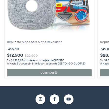
Repuesto Mopa para Mopa Revolution
Repue
-
45
%
OFF
-
14
%
O
$12.500
$28
$22.900
3
x
$4.166,67
sin interés
3
x
$9.