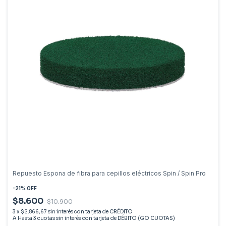
Repuesto Espona de fibra para cepillos eléctricos Spin / Spin Pro
-
21
%
OFF
$8.600
$10.900
3
x
$2.866,67
sin interés