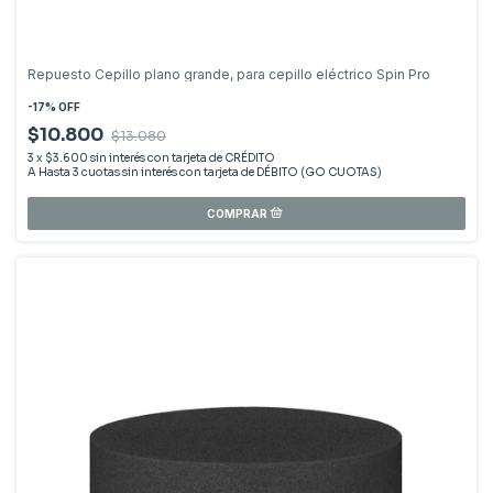
Repuesto Cepillo plano grande, para cepillo eléctrico Spin Pro
-
17
%
OFF
$10.800
$13.080
3
x
$3.600
sin interés