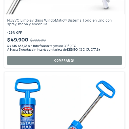
NUEVO Limpiavidrios WindoMatic® Sistema Todo en Uno con
spray, mopa y escobilla
-
29
%
OFF
$49.900
$70.000
3
x
$16.633,33
sin interés