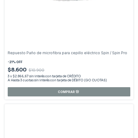
Repuesto Paño de microfibra para cepillo eléctrico Spin / Spin Pro
-
21
%
OFF
$8.600
$10.900
3
x
$2.866,67
sin interés