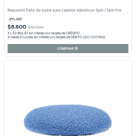
Repuesto Paño de lustre para cepillos eléctricos Spin / Spin Pro
-
21
%
OFF
$8.600
$10.900
3
x
$2.866,67
sin interés