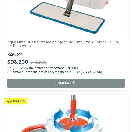
Aqua Limp Duo® Sistema de Mopa de Limpieza + 1 Mopa EXTRA
de Pelo corto
-
22
%
OFF
$93.200
$119.900
6
x
$15.533,33
sin interés
GRATIS