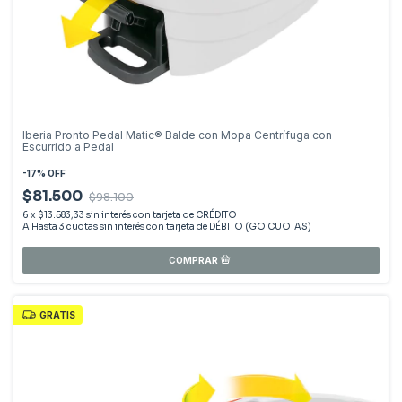
Iberia Pronto Pedal Matic® Balde con Mopa Centrífuga con
Escurrido a Pedal
-
17
%
OFF
$81.500
$98.100
6
x
$13.583,33
sin interés
GRATIS