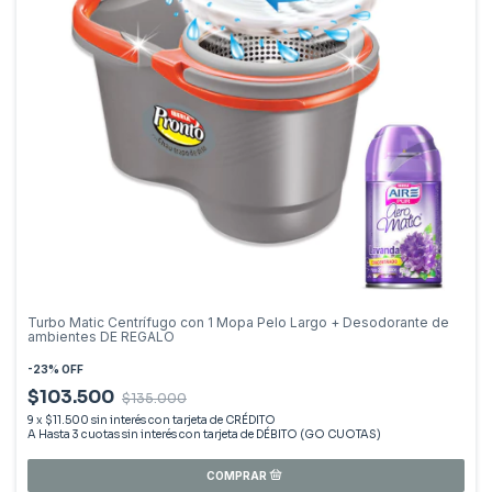
Turbo Matic Centrífugo con 1 Mopa Pelo Largo + Desodorante de
ambientes DE REGALO
-
23
%
OFF
$103.500
$135.000
9
x
$11.500
sin interés