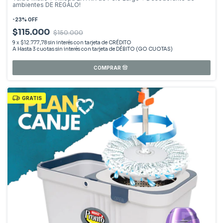
ambientes DE REGALO!
-
23
%
OFF
$115.000
$150.000
9
x
$12.777,78
sin interés
GRATIS