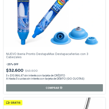
NUEVO Iberia Pronto DestapaMax Destapacañerías con 3
Cabezales
-
25
%
OFF
$32.600
$43.500
3
x
$10.866,67
sin interés
GRATIS