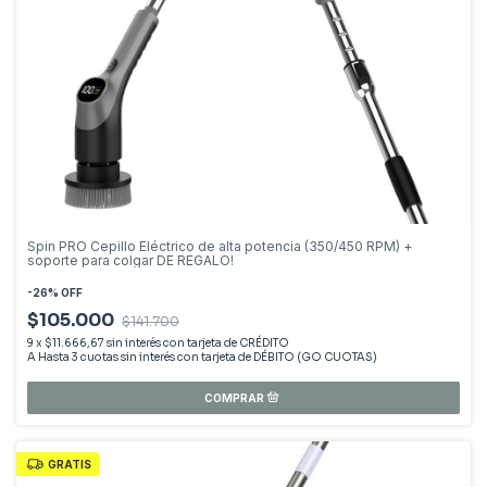
Spin PRO Cepillo Eléctrico de alta potencia (350/450 RPM) +
soporte para colgar DE REGALO!
-
26
%
OFF
$105.000
$141.700
9
x
$11.666,67
sin interés
GRATIS