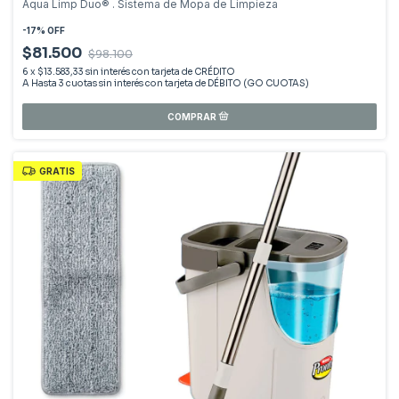
Aqua Limp Duo® . Sistema de Mopa de Limpieza
-
17
%
OFF
$81.500
$98.100
6
x
$13.583,33
sin interés
GRATIS