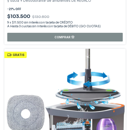
y sucia + Desodorante de ambientes DE REGALO
-
21
%
OFF
$103.500
$130.800
9
x
$11.500
sin interés
GRATIS