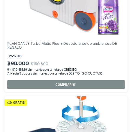
PLAN CANJE Turbo Matic Plus + Desodorante de ambientes DE
REGALO
-
25
%
OFF
$98.000
$130.800
9
x
$10.888,89
sin interés
GRATIS