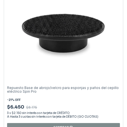
Repuesto Base de abrojo/velcro para esponjas y paños del cepillo
eléctrico Spin Pro
-
21
%
OFF
$6.450
$8.175
3
x
$2.150
sin interés