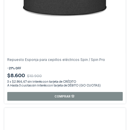
Repuesto Esponja para cepillos eléctricos Spin / Spin Pro
-
21
%
OFF
$8.600
$10.900
3
x
$2.866,67
sin interés