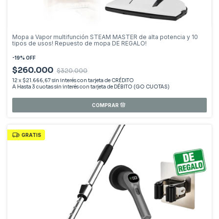
Mopa a Vapor multifunción STEAM MASTER de alta potencia y 10
tipos de usos! Repuesto de mopa DE REGALO!
-
19
%
OFF
$260.000
$320.000
12
x
$21.666,67
sin interés
GRATIS