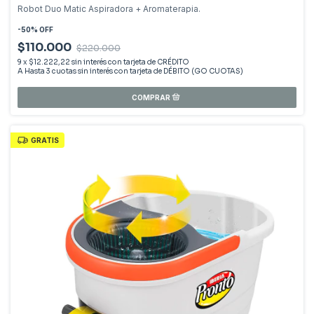
Robot Duo Matic Aspiradora + Aromaterapia.
-
50
%
OFF
$110.000
$220.000
9
x
$12.222,22
sin interés
GRATIS