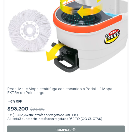
Pedal Matic Mopa centrífuga con escurrido a Pedal + 1 Mopa
EXTRA de Pelo Largo
-
-0
%
OFF
$93.200
$93.195
6
x
$15.533,33
sin interés