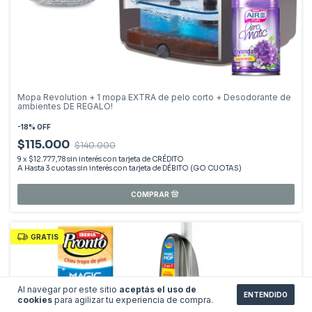
Mopa Revolution + 1 mopa EXTRA de pelo corto + Desodorante de
ambientes DE REGALO!
-
18
%
OFF
$115.000
$140.000
9
x
$12.777,78
sin interés
GRATIS
Al navegar por este sitio
aceptás el uso de
ENTENDIDO
cookies
para agilizar tu experiencia de compra.