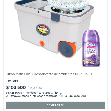
Turbo Matic Plus + Desodorante de ambientes DE REGALO
-
21
%
OFF
$103.500
$130.800
9
x
$11.500
sin interés