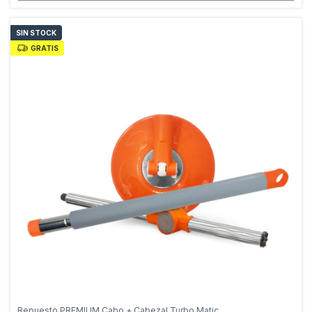
SIN STOCK
GRATIS
Repuesto PREMIUM Cabo + Cabezal Turbo Matic