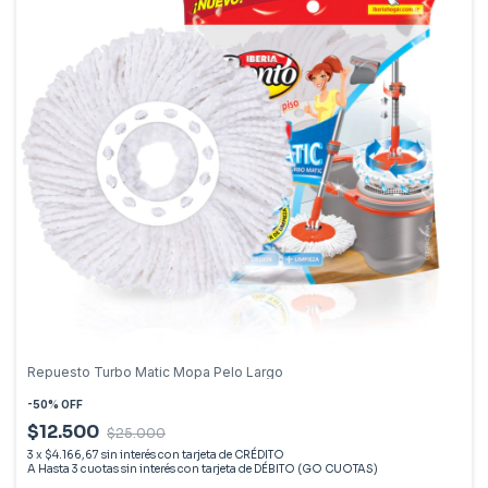
Repuesto Turbo Matic Mopa Pelo Largo
-
50
%
OFF
$12.500
$25.000
3
x
$4.166,67
sin interés