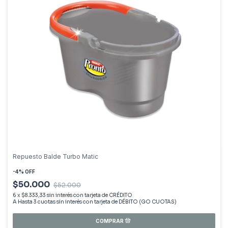
Repuesto Balde Turbo Matic
-
4
%
OFF
$50.000
$52.000
6
x
$8.333,33
sin interés