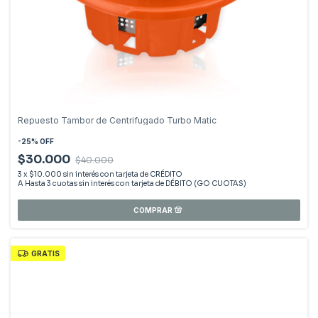
Repuesto Tambor de Centrifugado Turbo Matic
-
25
%
OFF
$30.000
$40.000
3
x
$10.000
sin interés
GRATIS