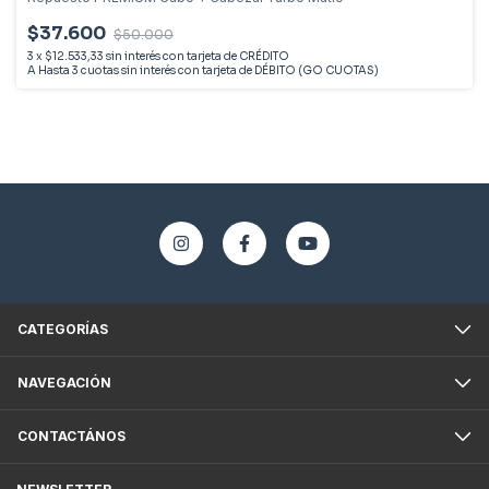
$37.600
$50.000
3
x
$12.533,33
sin interés
CATEGORÍAS
NAVEGACIÓN
CONTACTÁNOS