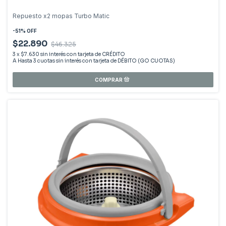
Repuesto x2 mopas Turbo Matic
-
51
%
OFF
$22.890
$46.325
3
x
$7.630
sin interés