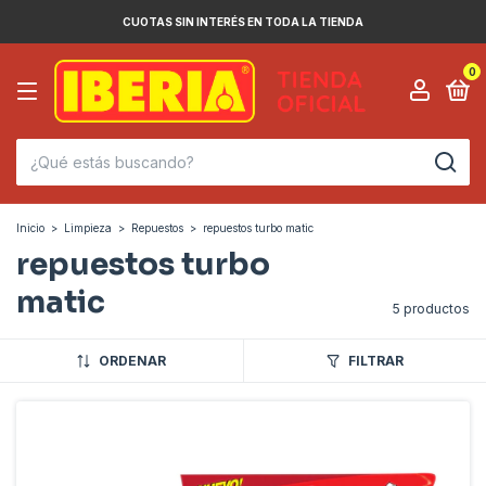
CUOTAS SIN INTERÉS EN TODA LA TIENDA
0
Inicio
>
Limpieza
>
Repuestos
>
repuestos turbo matic
repuestos turbo
matic
5 productos
ORDENAR
FILTRAR