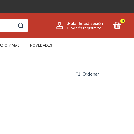
0
¡Hola!
Iniciá sesión
O podés registrarte
UDIO Y MÁS
NOVEDADES
Ordenar