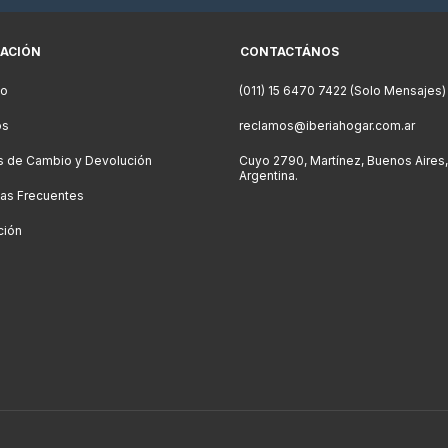
ACIÓN
CONTACTÁNOS
to
(011) 15 6470 7422 (Solo Mensajes)
os
reclamos@iberiahogar.com.ar
as de Cambio y Devolución
Cuyo 2790, Martínez, Buenos Aires,
Argentina.
as Frecuentes
ción