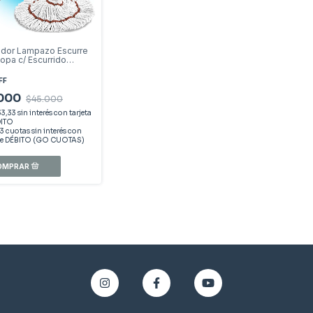
dor Lampazo Escurre
Mopa c/ Escurrido
io
FF
.000
$45.000
33,33
sin interés