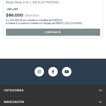
Magic Mop, 4 en 1. SIN ELECTRICIDAD!
-
28
%
OFF
$86.000
$120.000
6
x
$14.333,33
sin interés
CATEGORÍAS
NAVEGACIÓN