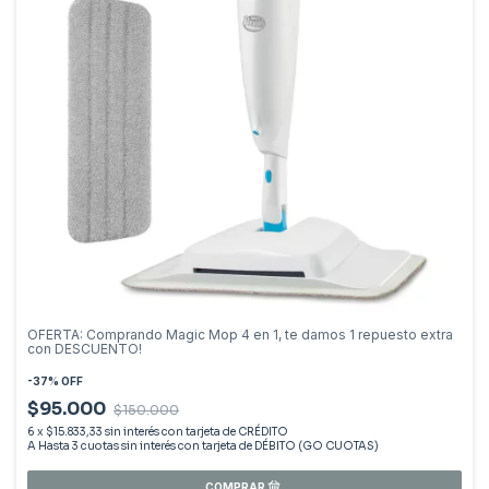
OFERTA: Comprando Magic Mop 4 en 1, te damos 1 repuesto extra
con DESCUENTO!
-
37
%
OFF
$95.000
$150.000
6
x
$15.833,33
sin interés