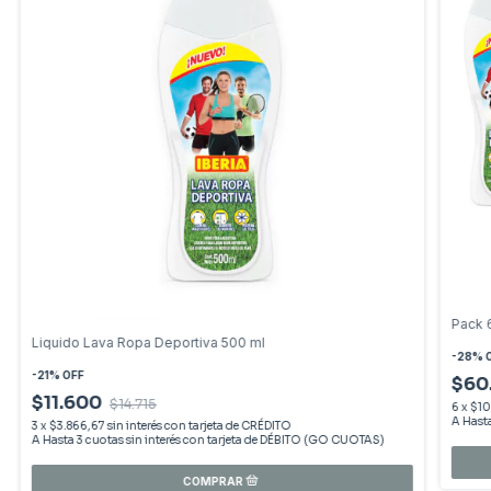
Pack 
Liquido Lava Ropa Deportiva 500 ml
-
28
%
-
21
%
OFF
$60
$11.600
$14.715
6
x
$1
3
x
$3.866,67
sin interés