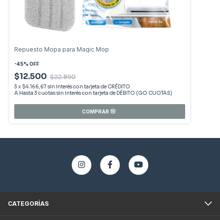
Repuesto Mopa para Magic Mop
-
45
%
OFF
$12.500
$22.890
3
x
$4.166,67
sin interés
CATEGORÍAS