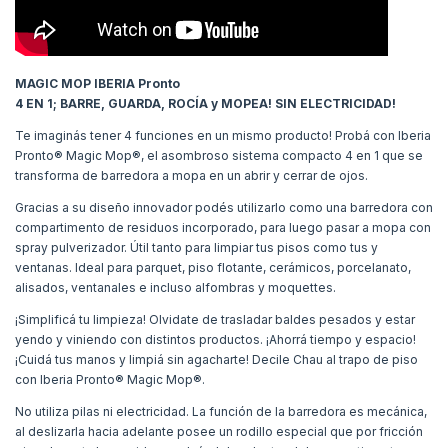
MAGIC MOP
IBERIA Pronto
4 EN 1; BARRE, GUARDA, ROCÍA y MOPEA! SIN ELECTRICIDAD!
Te imaginás tener 4 funciones en un mismo producto! Probá con Iberia
Pronto® Magic Mop®, el asombroso sistema compacto 4 en 1 que se
transforma de barredora a mopa en un abrir y cerrar de ojos.
Gracias a su diseño innovador podés utilizarlo como una barredora con
compartimento de residuos incorporado, para luego pasar a mopa con
spray pulverizador. Útil tanto para limpiar tus pisos como tus y
ventanas. Ideal para parquet, piso flotante, cerámicos, porcelanato,
alisados, ventanales e incluso alfombras y moquettes.
¡Simplificá tu limpieza! Olvidate de trasladar baldes pesados y estar
yendo y viniendo con distintos productos. ¡Ahorrá tiempo y espacio!
¡Cuidá tus manos y limpiá sin agacharte! Decile Chau al trapo de piso
con Iberia Pronto® Magic Mop®.
No utiliza pilas ni electricidad. La función de la barredora es mecánica,
al deslizarla hacia adelante posee un rodillo especial que por fricción