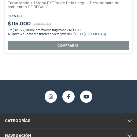
Turbo Matic + 1 Mopa EXTRA de Pelo Largo + Desodorante de
ambientes DE REGALO!
-
23
%
OFF
$115.000
$150.000
9
x
$12.777,78
sin interés
CATEGORÍAS
NAVEGACIÓN