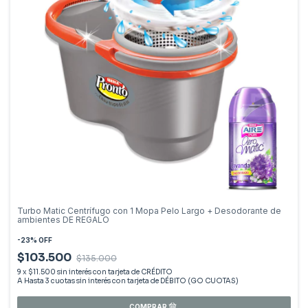
Turbo Matic Centrífugo con 1 Mopa Pelo Largo + Desodorante de
ambientes DE REGALO
-
23
%
OFF
$103.500
$135.000
9
x
$11.500
sin interés