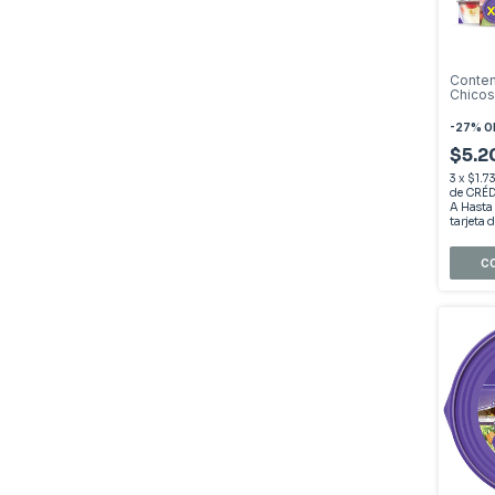
Conte
Chicos
-
27
%
O
$5.
3
x
$1.7