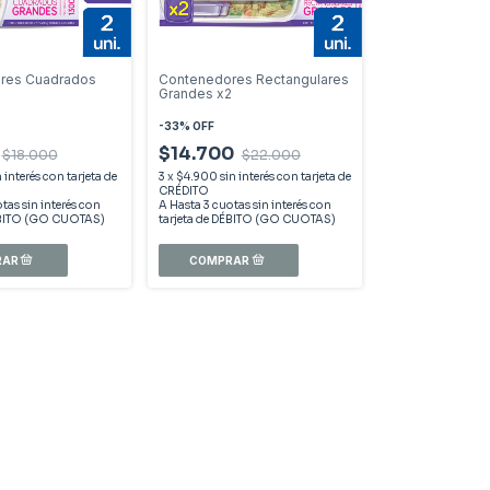
res Cuadrados
Contenedores Rectangulares
2
Grandes x2
-
33
%
OFF
$14.700
$18.000
$22.000
n interés
3
x
$4.900
sin interés