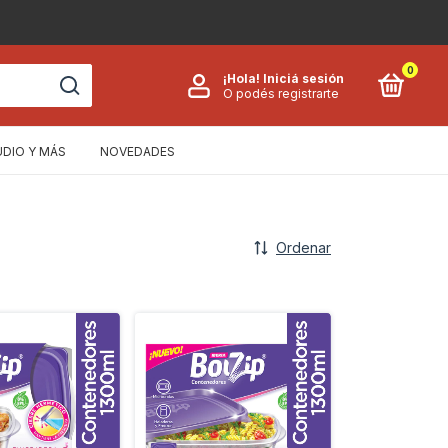
0
¡Hola!
Iniciá sesión
O podés registrarte
UDIO Y MÁS
NOVEDADES
Ordenar