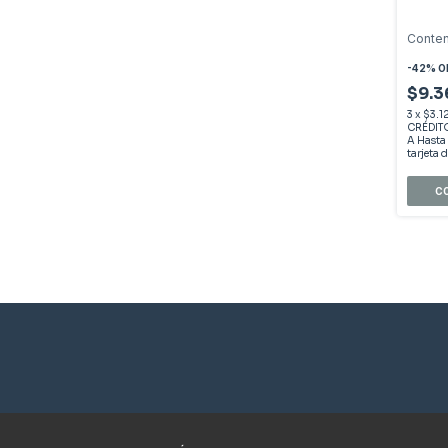
Conte
-
42
%
O
$9.
3
x
$3.1