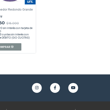
nedor Redondo Grande
FF
360
$16.000
20
sin interés