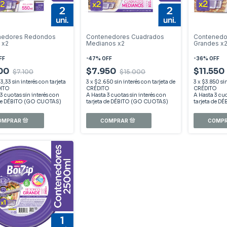
nedores Redondos
Contenedores Cuadrados
Contenedo
 x2
Medianos x2
Grandes x
FF
-
47
%
OFF
-
36
%
OFF
200
$7.950
$11.550
$7.100
$15.000
33,33
sin interés
3
x
$2.650
sin interés
3
x
$3.850
si